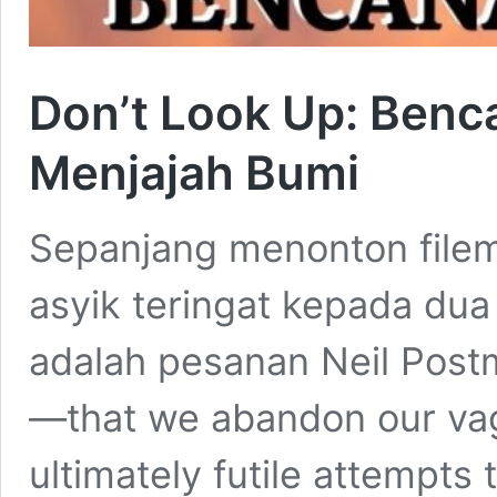
Don’t Look Up: Benc
Menjajah Bumi
Sepanjang menonton filem
asyik teringat kepada du
adalah pesanan Neil Postm
—that we abandon our vag
ultimately futile attempts 