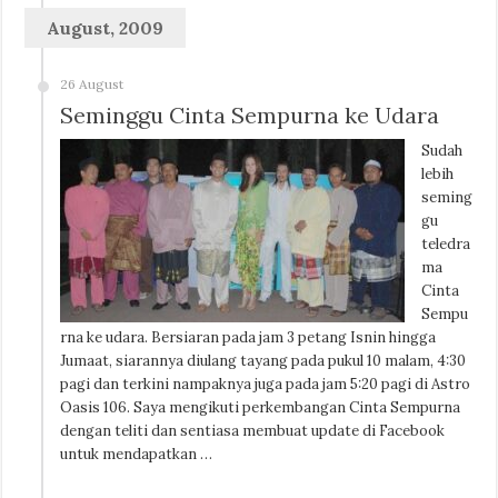
August, 2009
26 August
Seminggu Cinta Sempurna ke Udara
Sudah
lebih
seming
gu
teledra
ma
Cinta
Sempu
rna ke udara. Bersiaran pada jam 3 petang Isnin hingga
Jumaat, siarannya diulang tayang pada pukul 10 malam, 4:30
pagi dan terkini nampaknya juga pada jam 5:20 pagi di Astro
Oasis 106. Saya mengikuti perkembangan Cinta Sempurna
dengan teliti dan sentiasa membuat update di Facebook
untuk mendapatkan …