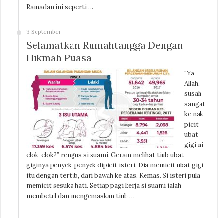
Ramadan ini seperti …
3 September
Selamatkan Rumahtangga Dengan
Hikmah Puasa
“Ya
Allah,
susah
sangat
ke nak
picit
ubat
gigi ni
elok-elok?” rengus si suami. Geram melihat tiub ubat
giginya penyek-penyek dipicit isteri. Dia memicit ubat gigi
itu dengan tertib, dari bawah ke atas. Kemas. Si isteri pula
memicit sesuka hati. Setiap pagi kerja si suami ialah
membetul dan mengemaskan tiub …