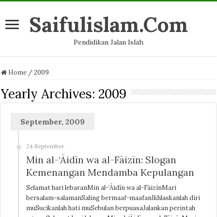
Saifulislam.Com
Pendidikan Jalan Islah
Home
/
2009
Yearly Archives:
2009
September, 2009
24 September
Min al-‘Āidīn wa al-Fāizīn: Slogan
Kemenangan Mendamba Kepulangan
Selamat hari lebaranMin al-‘Āidīn wa al-FāizīnMari
bersalam-salamanSaling bermaaf-maafanIkhlaskanlah diri
muSucikanlah hati muSebulan berpuasaJalankan perintah