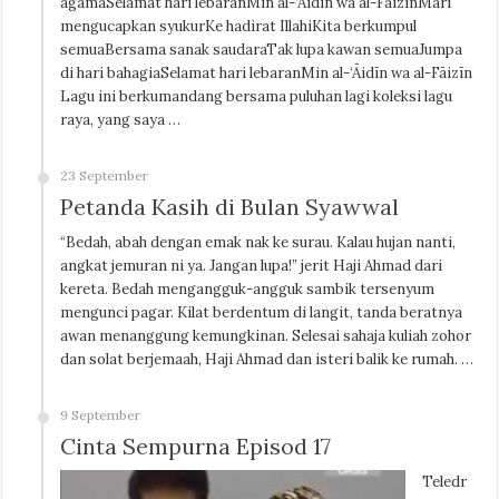
agamaSelamat hari lebaranMin al-‘Āidīn wa al-FāizīnMari
mengucapkan syukurKe hadirat IllahiKita berkumpul
semuaBersama sanak saudaraTak lupa kawan semuaJumpa
di hari bahagiaSelamat hari lebaranMin al-‘Āidīn wa al-Fāizīn
Lagu ini berkumandang bersama puluhan lagi koleksi lagu
raya, yang saya …
23 September
Petanda Kasih di Bulan Syawwal
“Bedah, abah dengan emak nak ke surau. Kalau hujan nanti,
angkat jemuran ni ya. Jangan lupa!” jerit Haji Ahmad dari
kereta. Bedah mengangguk-angguk sambik tersenyum
mengunci pagar. Kilat berdentum di langit, tanda beratnya
awan menanggung kemungkinan. Selesai sahaja kuliah zohor
dan solat berjemaah, Haji Ahmad dan isteri balik ke rumah. …
9 September
Cinta Sempurna Episod 17
Teledr