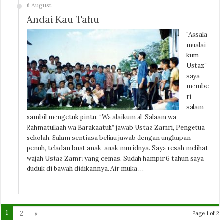
6 August
Andai Kau Tahu
“Assala
mualai
kum
Ustaz”
saya
membe
ri
salam
sambil mengetuk pintu. “Wa alaikum al-Salaam wa
Rahmatullaah wa Barakaatuh” jawab Ustaz Zamri, Pengetua
sekolah. Salam sentiasa beliau jawab dengan ungkapan
penuh, teladan buat anak-anak muridnya. Saya resah melihat
wajah Ustaz Zamri yang cemas. Sudah hampir 6 tahun saya
duduk di bawah didikannya. Air muka …
1
2
»
Page 1 of 2