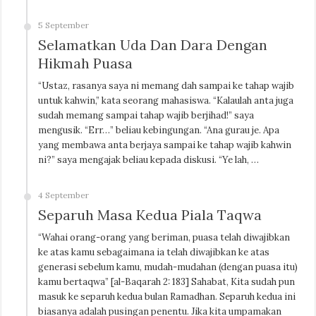
5 September
Selamatkan Uda Dan Dara Dengan
Hikmah Puasa
“Ustaz, rasanya saya ni memang dah sampai ke tahap wajib
untuk kahwin,” kata seorang mahasiswa. “Kalaulah anta juga
sudah memang sampai tahap wajib berjihad!” saya
mengusik. “Err…” beliau kebingungan. “Ana gurau je. Apa
yang membawa anta berjaya sampai ke tahap wajib kahwin
ni?” saya mengajak beliau kepada diskusi. “Ye lah, …
4 September
Separuh Masa Kedua Piala Taqwa
“Wahai orang-orang yang beriman, puasa telah diwajibkan
ke atas kamu sebagaimana ia telah diwajibkan ke atas
generasi sebelum kamu, mudah-mudahan (dengan puasa itu)
kamu bertaqwa” [al-Baqarah 2: 183] Sahabat, Kita sudah pun
masuk ke separuh kedua bulan Ramadhan. Separuh kedua ini
biasanya adalah pusingan penentu. Jika kita umpamakan