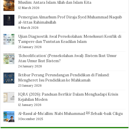
Muslim: Antara Islam Allah dan Islam Kita
12 March 2026
Pemergian Almarhum Prof Diraja Syed Muhammad Naquib
al-Attas Rahimahullah
9 March 2026
Ujian Diagnostik Awal Persekolahan: Menelusuri Konflik di
Tampere dan Tuntutan Keadilan Islam
25 January 2026
‘Schoolification’ (Pensekolahan Awal): Sistem Ikut Umur
Atau Umur Ikut Sistem?
24 January 2026
Iktibar Perang Perundangan Pendidikan di Finland:
Mengheret Isu Pendidikan ke Mahkamah
23 January 2026
IQRA’ (2026): Panduan Berfikir Dalam Menghadapi Krisis
Kejahilan Moden
12 January 2026
Al-Rasul al-Mu’allim: Nabi Muhammad ﷺ Sebaik-baik Cikgu
3 December 2025