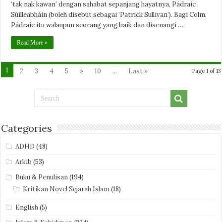
‘tak nak kawan’ dengan sahabat sepanjang hayatnya, Pádraic
Súilleabháin (boleh disebut sebagai ‘Patrick Sullivan’). Bagi Colm,
Pádraic itu walaupun seorang yang baik dan disenangi …
Read More »
1
2
3
4
5
»
10
...
Last »
Page 1 of 13
Categories
ADHD
(48)
Arkib
(53)
Buku & Penulisan
(194)
Kritikan Novel Sejarah Islam
(18)
English
(5)