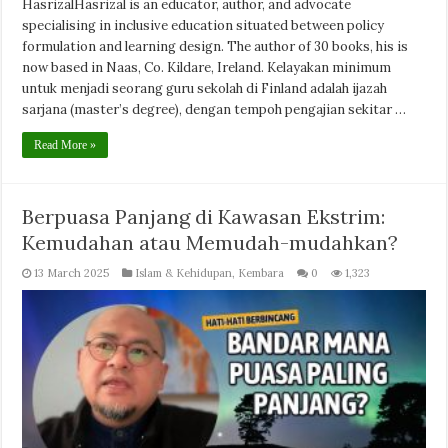
HasrizalHasrizal is an educator, author, and advocate
specialising in inclusive education situated between policy
formulation and learning design. The author of 30 books, his is
now based in Naas, Co. Kildare, Ireland. Kelayakan minimum
untuk menjadi seorang guru sekolah di Finland adalah ijazah
sarjana (master’s degree), dengan tempoh pengajian sekitar …
Read More »
Berpuasa Panjang di Kawasan Ekstrim:
Kemudahan atau Memudah-mudahkan?
13 March 2025
Islam & Kehidupan
,
Kembara
0
1,323