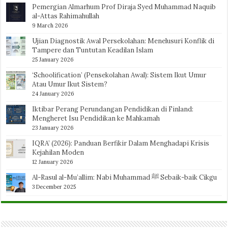
Pemergian Almarhum Prof Diraja Syed Muhammad Naquib
al-Attas Rahimahullah
9 March 2026
Ujian Diagnostik Awal Persekolahan: Menelusuri Konflik di
Tampere dan Tuntutan Keadilan Islam
25 January 2026
‘Schoolification’ (Pensekolahan Awal): Sistem Ikut Umur
Atau Umur Ikut Sistem?
24 January 2026
Iktibar Perang Perundangan Pendidikan di Finland:
Mengheret Isu Pendidikan ke Mahkamah
23 January 2026
IQRA’ (2026): Panduan Berfikir Dalam Menghadapi Krisis
Kejahilan Moden
12 January 2026
Al-Rasul al-Mu’allim: Nabi Muhammad ﷺ Sebaik-baik Cikgu
3 December 2025