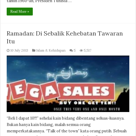
tahun 1960-an, Presiden Tunisia …
Read More »
Ramadan: Di Sebalik Kehebatan Tawaran
Itu
10 July 2013
Islam & Kehidupan
5
5,517
“Beli 1 dapat 10!!!” sehelai kain bidang dibentang seluas-luasnya.
Bukan hanya kain bidang, malah semua orang
memperkatakannya. “Talk of the town” kata orang putih. Sebuah