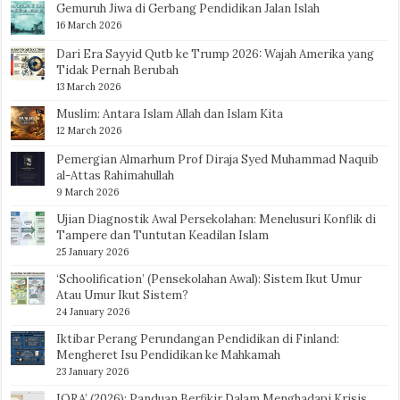
Gemuruh Jiwa di Gerbang Pendidikan Jalan Islah
16 March 2026
Dari Era Sayyid Qutb ke Trump 2026: Wajah Amerika yang
Tidak Pernah Berubah
13 March 2026
Muslim: Antara Islam Allah dan Islam Kita
12 March 2026
Pemergian Almarhum Prof Diraja Syed Muhammad Naquib
al-Attas Rahimahullah
9 March 2026
Ujian Diagnostik Awal Persekolahan: Menelusuri Konflik di
Tampere dan Tuntutan Keadilan Islam
25 January 2026
‘Schoolification’ (Pensekolahan Awal): Sistem Ikut Umur
Atau Umur Ikut Sistem?
24 January 2026
Iktibar Perang Perundangan Pendidikan di Finland:
Mengheret Isu Pendidikan ke Mahkamah
23 January 2026
IQRA’ (2026): Panduan Berfikir Dalam Menghadapi Krisis