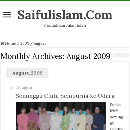
Saifulislam.Com
Pendidikan Jalan Islah
Home
/
2009
/
August
Monthly Archives:
August 2009
August, 2009
26 August
Seminggu Cinta Sempurna ke Udara
Sudah
lebih
seming
gu
teledra