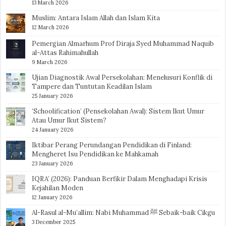
13 March 2026
Muslim: Antara Islam Allah dan Islam Kita
12 March 2026
Pemergian Almarhum Prof Diraja Syed Muhammad Naquib
al-Attas Rahimahullah
9 March 2026
Ujian Diagnostik Awal Persekolahan: Menelusuri Konflik di
Tampere dan Tuntutan Keadilan Islam
25 January 2026
‘Schoolification’ (Pensekolahan Awal): Sistem Ikut Umur
Atau Umur Ikut Sistem?
24 January 2026
Iktibar Perang Perundangan Pendidikan di Finland:
Mengheret Isu Pendidikan ke Mahkamah
23 January 2026
IQRA’ (2026): Panduan Berfikir Dalam Menghadapi Krisis
Kejahilan Moden
12 January 2026
Al-Rasul al-Mu’allim: Nabi Muhammad ﷺ Sebaik-baik Cikgu
3 December 2025