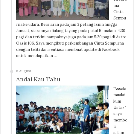
ma
Cinta
Sempu
rna ke udara. Bersiaran pada jam 3 petang Isnin hingga
Jumaat, siarannya diulang tayang pada pukul 10 malam, 4:30
pagi dan terkini nampaknya juga pada jam 5:20 pagi di Astro
Oasis 106. Saya mengikuti perkembangan Cinta Sempurna
dengan teliti dan sentiasa membuat update di Facebook
untuk mendapatkan …
6 August
Andai Kau Tahu
“Assala
mualai
kum
Ustaz”
saya
membe
ri
salam