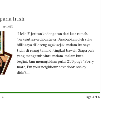
ipada Irish
1,059
“Hello!!!” jeritan kedengaran dari luar rumah.
Terkejut saya dibuatnya. Disebabkan oleh suhu
bilik saya di loteng agak sejuk, malam itu saya
tidur di ruang tamu di tingkat bawah. Siapa pula
yang mengetuk pintu malam-malam buta
begini. Jam menunjukkan pukul 2:30 pagi. “Sorry
mate, I’m your neighbour next door. Ashley
didn’t …
»
Page 4 of 6