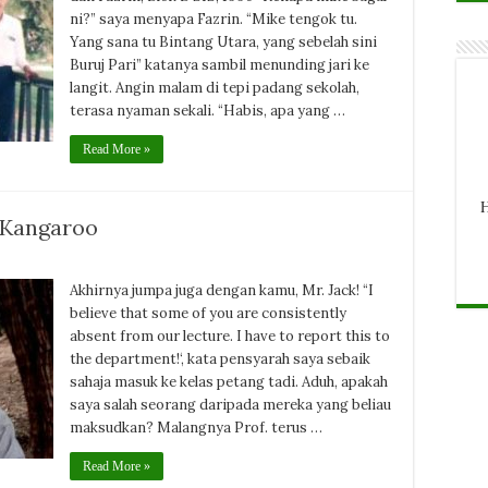
ni?” saya menyapa Fazrin. “Mike tengok tu.
Yang sana tu Bintang Utara, yang sebelah sini
Buruj Pari” katanya sambil menunding jari ke
langit. Angin malam di tepi padang sekolah,
terasa nyaman sekali. “Habis, apa yang …
Read More »
H
 Kangaroo
Akhirnya jumpa juga dengan kamu, Mr. Jack! “I
believe that some of you are consistently
absent from our lecture. I have to report this to
the department!‘, kata pensyarah saya sebaik
sahaja masuk ke kelas petang tadi. Aduh, apakah
saya salah seorang daripada mereka yang beliau
maksudkan? Malangnya Prof. terus …
Read More »