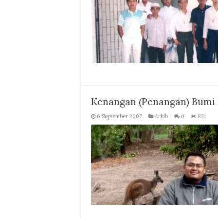
Kenangan (Penangan) Bumi
6 September 2007
Arkib
0
831