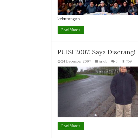
kekurangan …
Read More »
PUISI 2007: Saya Diserang!
24 December 2007
Arkib
0
759
Read More »