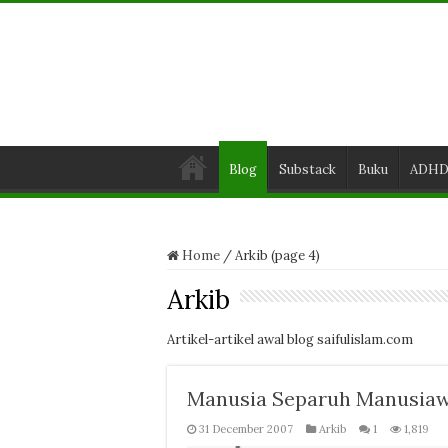
Blog
Substack
Buku
ADH
Home
/
Arkib (page 4)
Arkib
Artikel-artikel awal blog saifulislam.com
Manusia Separuh Manusiaw
31 December 2007
Arkib
1
1,819