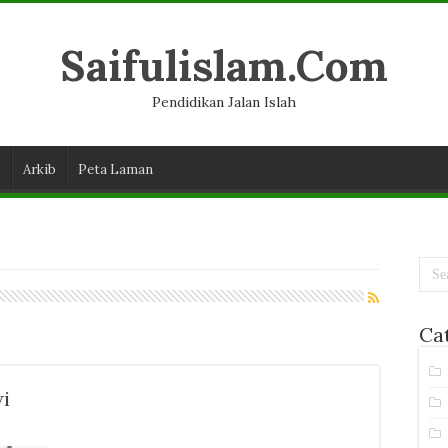
Saifulislam.Com
Pendidikan Jalan Islah
D
Arkib
Peta Laman
Ca
i