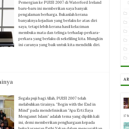
Pemergian ke PUISI 2007 di Waterford Ireland
baru-baru ini memberikan saya banyak
pengalaman berharga. Bukanlah kerana
banyaknya kejadian yang berlaku ke atas diri
saya, tetapi lebih kerana hasil kelaziman
membuka mata dan telinga terhadap perkara-
perkara yang berlaku di sekeliling kita. Mungkin
ini caranya yang baik untuk kita mendidik diri.
AR
ainya
Segala puji bagi Allah, PUISI 2007 telah
melabuhkan tirainya. “Begin with the End in
Mind” pada mendefinisikan “Apa Erti Saya
17 
Menganut Islam” adalah tema yang dipilih kali
ini, demi memberikan penghargaan kepada
buku karangan Fathi Yakan dalam mencorakkan