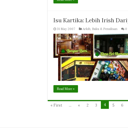
Isu Kartika: Lebih Irish Dar
31 May 2007
Arkib
,
Buku & Penulisan
0
Read More »
4
« First
...
«
2
3
5
6