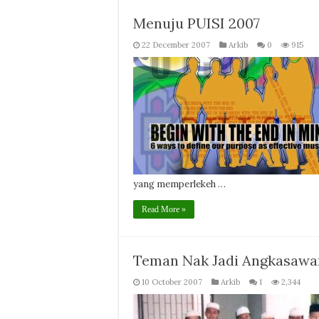
Menuju PUISI 2007
22 December 2007
Arkib
0
915
yang memperlekeh …
Read More »
Teman Nak Jadi Angkasawa
10 October 2007
Arkib
1
2,344