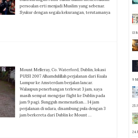
persoalan erti menjadi Muslim yang sebenar.
Syukur dengan segala kekurangan, terutamanya
13 
Mount Melleray, Co. Waterford, Dublin, lokasi
PUISI 2007 Alhamdulillah perjalanan dari Kuala
9 M
Lumpur ke Amsterdam berjalan lancar.
Walaupun penerbangan terlewat 3 jam, saya
masih sempat mengejar flight ke Dublin pada
jam 9 pagi. Sungguh memenatkan… 14 jam
25 
perjalanan di udara, disambung pula dengan 3
jam berkereta dari Dublin ke Mount …
24 