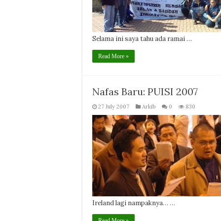
Selama ini saya tahu ada ramai …
Read More »
Nafas Baru: PUISI 2007
27 July 2007
Arkib
0
830
Ireland lagi nampaknya… …
Read More »