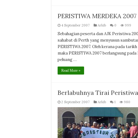
PERISTIWA MERDEKA 2007
4 September 2007
Arkib
0
999
Sebahagian peserta dan AJK Peristiwa 20
sahabat di Perth yang menyusun sambutan
PERISTIWA 2007. Oleh kerana pada tarikh 
maka PERISTIWA 2007 berlangsung pada H
peluang …
Read More »
Berlabuhnya Tirai Peristiw
2 September 2007
Arkib
1
980