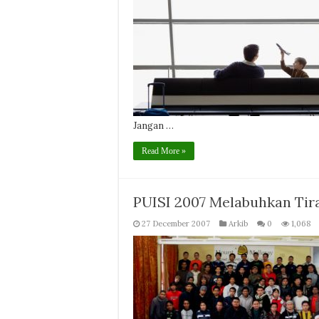
Jangan …
Read More »
PUISI 2007 Melabuhkan Tir
27 December 2007
Arkib
0
1,068