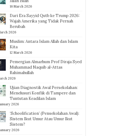
Jalan Islah
16 March 2026
Dari Era Sayyid Qutb ke Trump 2026:
Wajah Amerika yang Tidak Pernah
Berubah
March 2026
Muslim: Antara Islam Allah dan Islam
Kita
12 March 2026
Pemergian Almarhum Prof Diraja Syed
Muhammad Naquib al-Attas
Rahimahullah
arch 2026
Ujian Diagnostik Awal Persekolahan:
Menelusuri Konflik di Tampere dan
Tuntutan Keadilan Islam
January 2026
‘Schoolification’ (Pensekolahan Awal):
Sistem Ikut Umur Atau Umur Ikut
Sistem?
January 2026