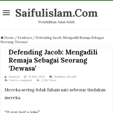
Saifulislam.Com
Pendidikan Jalan Islah
Home
/
Kembara
/
Defending Jacob: Mengadili Remaja Sebagai
Seorang ‘Dewasa’
Defending Jacob: Mengadili
Remaja Sebagai Seorang
‘Dewasa’
Hasrizal
25 May 2020
Kembara
,
Kreatif
Leave a comment
2,316 Views
Mereka sering tidak faham saiz sebenar tindakan
mereka.
“It was just a joke”