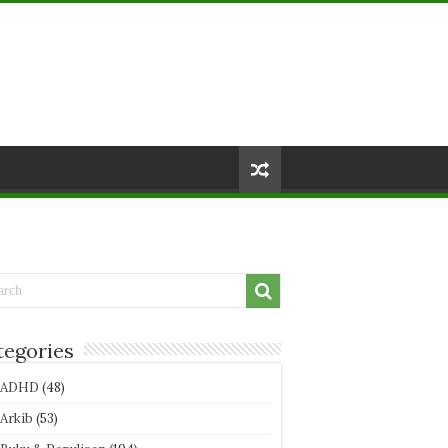
tegories
ADHD
(48)
Arkib
(53)