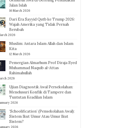
Gemuruh Jiwa di Gerbang Pendidikan
Jalan Islah
16 March 2026
Dari Era Sayyid Qutb ke Trump 2026:
Wajah Amerika yang Tidak Pernah
Berubah
March 2026
Muslim: Antara Islam Allah dan Islam
Kita
12 March 2026
Pemergian Almarhum Prof Diraja Syed
Muhammad Naquib al-Attas
Rahimahullah
arch 2026
Ujian Diagnostik Awal Persekolahan:
Menelusuri Konflik di Tampere dan
Tuntutan Keadilan Islam
January 2026
‘Schoolification’ (Pensekolahan Awal):
Sistem Ikut Umur Atau Umur Ikut
Sistem?
January 2026