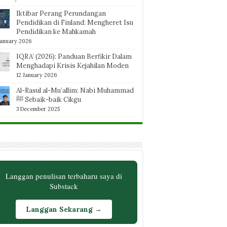
Iktibar Perang Perundangan
Pendidikan di Finland: Mengheret Isu
Pendidikan ke Mahkamah
January 2026
IQRA’ (2026): Panduan Berfikir Dalam
Menghadapi Krisis Kejahilan Moden
12 January 2026
Al-Rasul al-Mu’allim: Nabi Muhammad
ﷺ Sebaik-baik Cikgu
3 December 2025
Langgan penulisan terbaharu saya di
Substack
Langgan Sekarang →