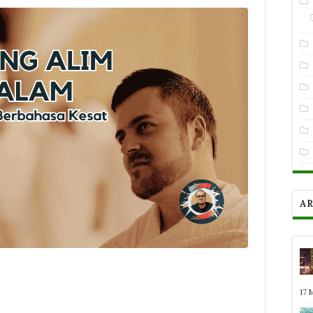
AR
17 