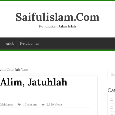
Saifulislam.Com
Pendidikan Jalan Islah
D
Arkib
Peta Laman
lim, Jatuhlah Alam
Alim, Jatuhlah
Ca
Kehidupan
1 Comment
2,929 Views