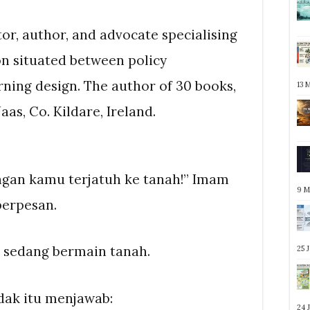
tor, author, and advocate specialising
on situated between policy
ning design. The author of 30 books,
13 
aas, Co. Kildare, Ireland.
angan kamu terjatuh ke tanah!” Imam
9 M
berpesan.
 sedang bermain tanah.
25 
dak itu menjawab:
24 