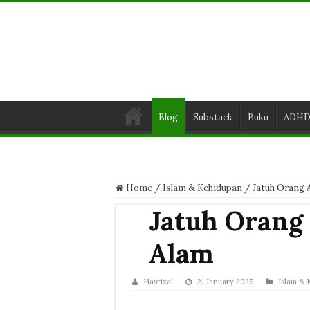
Blog
Substack
Buku
ADH
Home
/
Islam & Kehidupan
/
Jatuh Orang A
Jatuh Orang 
Alam
Hasrizal
21 January 2025
Islam & 