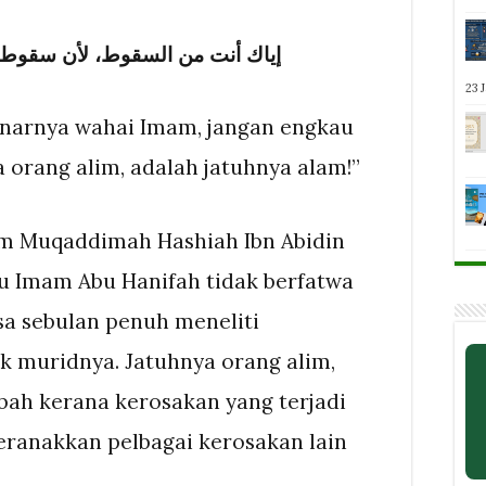
إياك أنت من السقوط، لأن سقوط ال
23 
narnya wahai Imam, jangan engkau
a orang alim, adalah jatuhnya alam!”
lam Muqaddimah Hashiah Ibn Abidin
itu Imam Abu Hanifah tidak berfatwa
a sebulan penuh meneliti
 muridnya. Jatuhnya orang alim,
bah kerana kerosakan yang terjadi
ranakkan pelbagai kerosakan lain