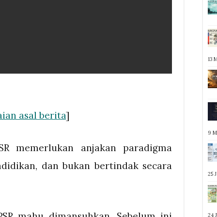
13 
ian asal berita
]
9 M
SR memerlukan anjakan paradigma
ndidikan, dan bukan bertindak secara
25 
UPSR mahu dimansuhkan. Sebelum ini
24 