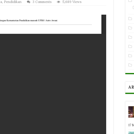
ra
,
Pendidikan
3 Comments
5,689 Views
AR
17 