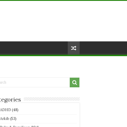
tegories
ADHD
(48)
Arkib
(53)