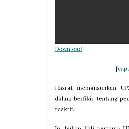
Download
[
capa
Hasrat memansuhkan UP
dalam berfikir tentang pe
reaktif.
Ini bukan kali pertama 