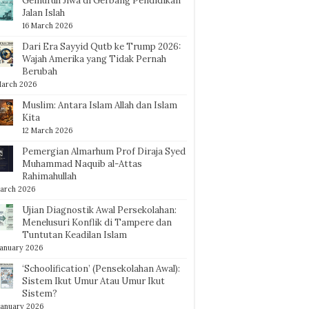
Gemuruh Jiwa di Gerbang Pendidikan
Jalan Islah
16 March 2026
Dari Era Sayyid Qutb ke Trump 2026:
Wajah Amerika yang Tidak Pernah
Berubah
March 2026
Muslim: Antara Islam Allah dan Islam
Kita
12 March 2026
Pemergian Almarhum Prof Diraja Syed
Muhammad Naquib al-Attas
Rahimahullah
arch 2026
Ujian Diagnostik Awal Persekolahan:
Menelusuri Konflik di Tampere dan
Tuntutan Keadilan Islam
January 2026
‘Schoolification’ (Pensekolahan Awal):
Sistem Ikut Umur Atau Umur Ikut
Sistem?
January 2026