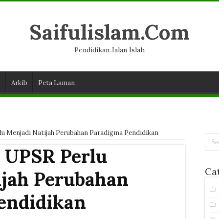
Saifulislam.Com
Pendidikan Jalan Islah
D
Arkib
Peta Laman
u Menjadi Natijah Perubahan Paradigma Pendidikan
 UPSR Perlu
Ca
ijah Perubahan
endidikan