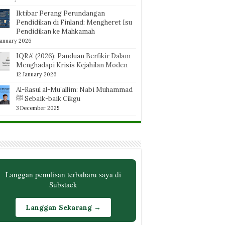
Iktibar Perang Perundangan
Pendidikan di Finland: Mengheret Isu
Pendidikan ke Mahkamah
January 2026
IQRA’ (2026): Panduan Berfikir Dalam
Menghadapi Krisis Kejahilan Moden
12 January 2026
Al-Rasul al-Mu’allim: Nabi Muhammad
ﷺ Sebaik-baik Cikgu
3 December 2025
Langgan penulisan terbaharu saya di
Substack
Langgan Sekarang →