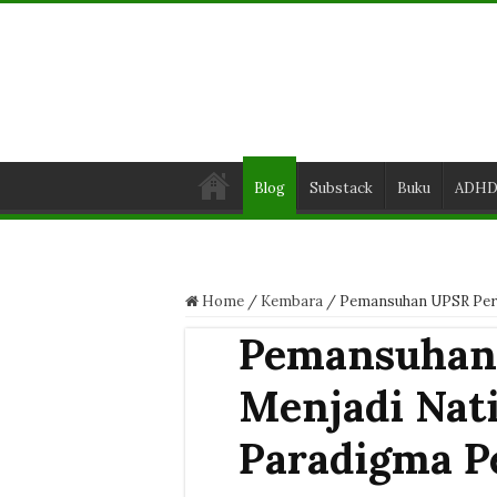
Blog
Substack
Buku
ADH
Home
/
Kembara
/
Pemansuhan UPSR Perl
Pemansuhan
Menjadi Nat
Paradigma P