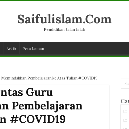
Saifulislam.Com
Pendidikan Jalan Islah
D
Arkib
Peta Laman
u Memindahkan Pembelajaran ke Atas Talian #COVID19
antas Guru
Ca
n Pembelajaran
ian #COVID19