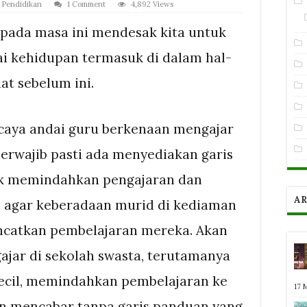
,
Pendidikan
1 Comment
4,892 Views
pada masa ini mendesak kita untuk
i kehidupan termasuk di dalam hal-
at sebelum ini.
rcaya andai guru berkenaan mengajar
berwajib pasti ada menyediakan garis
k memindahkan pengajaran dan
AR
n agar keberadaan murid di kediaman
ncatkan pembelajaran mereka. Akan
gajar di sekolah swasta, terutamanya
kecil, memindahkan pembelajaran ke
17 
n mencabar tanpa garis panduan yang