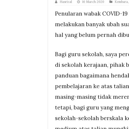
Hasrizal
16 March 2020
Kembara
Penularan wabak COVID-19 
melakukan banyak ubah sua
hal yang belum pernah dibu
Bagi guru sekolah, saya pe
di sekolah kerajaan, pihak 
panduan bagaimana henda
pembelajaran ke atas talia
masing-masing tidak mere
tetapi, bagi guru yang men
sekolah-sekolah berskala 
medium atas talian mungki