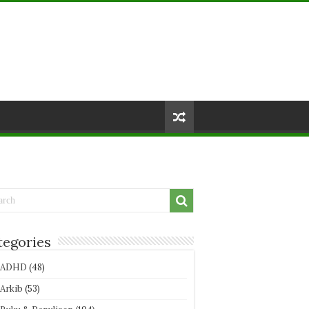
tegories
ADHD
(48)
Arkib
(53)