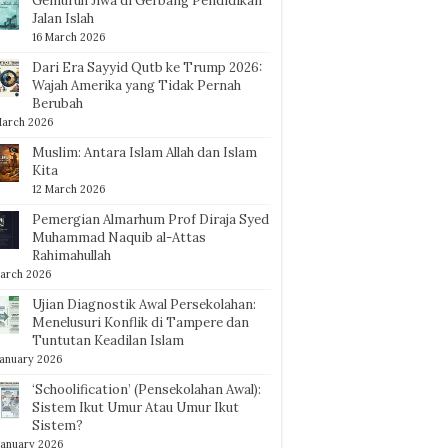
Gemuruh Jiwa di Gerbang Pendidikan
Jalan Islah
16 March 2026
Dari Era Sayyid Qutb ke Trump 2026:
Wajah Amerika yang Tidak Pernah
Berubah
March 2026
Muslim: Antara Islam Allah dan Islam
Kita
12 March 2026
Pemergian Almarhum Prof Diraja Syed
Muhammad Naquib al-Attas
Rahimahullah
arch 2026
Ujian Diagnostik Awal Persekolahan:
Menelusuri Konflik di Tampere dan
Tuntutan Keadilan Islam
January 2026
‘Schoolification’ (Pensekolahan Awal):
Sistem Ikut Umur Atau Umur Ikut
Sistem?
January 2026