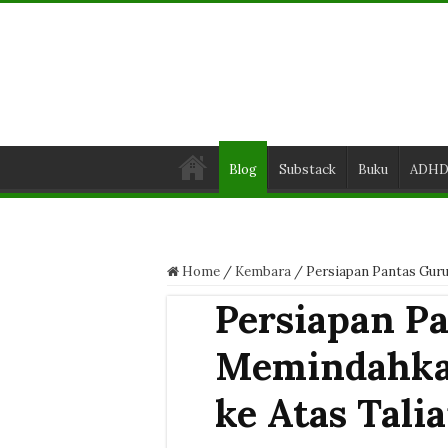
Blog
Substack
Buku
ADH
Home
/
Kembara
/
Persiapan Pantas Gur
Persiapan P
Memindahka
ke Atas Tal