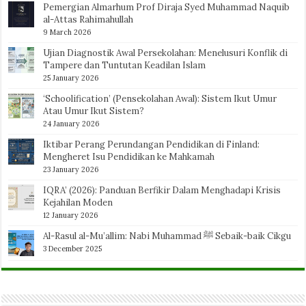
Pemergian Almarhum Prof Diraja Syed Muhammad Naquib
al-Attas Rahimahullah
9 March 2026
Ujian Diagnostik Awal Persekolahan: Menelusuri Konflik di
Tampere dan Tuntutan Keadilan Islam
25 January 2026
‘Schoolification’ (Pensekolahan Awal): Sistem Ikut Umur
Atau Umur Ikut Sistem?
24 January 2026
Iktibar Perang Perundangan Pendidikan di Finland:
Mengheret Isu Pendidikan ke Mahkamah
23 January 2026
IQRA’ (2026): Panduan Berfikir Dalam Menghadapi Krisis
Kejahilan Moden
12 January 2026
Al-Rasul al-Mu’allim: Nabi Muhammad ﷺ Sebaik-baik Cikgu
3 December 2025