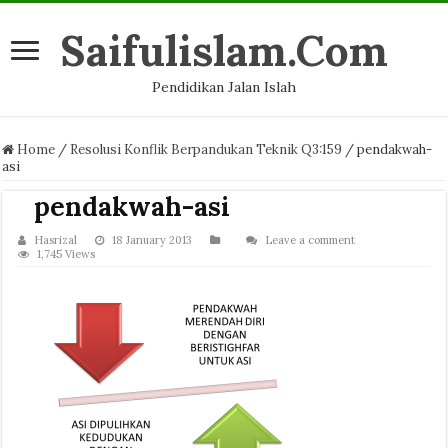
Saifulislam.Com
Pendidikan Jalan Islah
Home
/
Resolusi Konflik Berpandukan Teknik Q3:159
/
pendakwah-
asi
pendakwah-asi
Hasrizal
18 January 2013
Leave a comment
1,745 Views