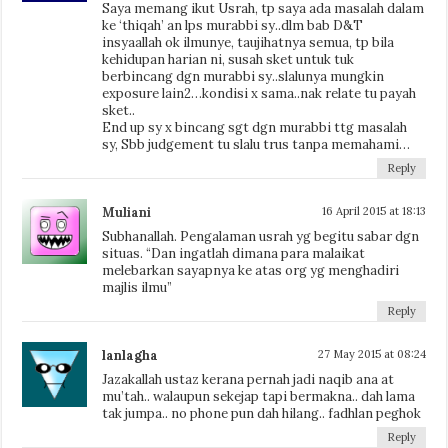
Saya memang ikut Usrah, tp saya ada masalah dalam
ke ‘thiqah’ an lps murabbi sy..dlm bab D&T
insyaallah ok ilmunye, taujihatnya semua, tp bila
kehidupan harian ni, susah sket untuk tuk
berbincang dgn murabbi sy..slalunya mungkin
exposure lain2…kondisi x sama..nak relate tu payah
sket..
End up sy x bincang sgt dgn murabbi ttg masalah
sy, Sbb judgement tu slalu trus tanpa memahami…
Reply
Muliani
16 April 2015 at 18:13
Subhanallah. Pengalaman usrah yg begitu sabar dgn
situas. “Dan ingatlah dimana para malaikat
melebarkan sayapnya ke atas org yg menghadiri
majlis ilmu”
Reply
lanlagha
27 May 2015 at 08:24
Jazakallah ustaz kerana pernah jadi naqib ana at
mu’tah.. walaupun sekejap tapi bermakna.. dah lama
tak jumpa.. no phone pun dah hilang.. fadhlan peghok
Reply