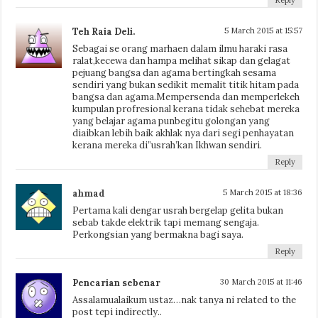
Teh Raia Deli.
5 March 2015 at 15:57
Sebagai se orang marhaen dalam ilmu haraki rasa
ralat,kecewa dan hampa melihat sikap dan gelagat
pejuang bangsa dan agama bertingkah sesama
sendiri yang bukan sedikit memalit titik hitam pada
bangsa dan agama.Mempersenda dan memperlekeh
kumpulan profresional kerana tidak sehebat mereka
yang belajar agama punbegitu golongan yang
diaibkan lebih baik akhlak nya dari segi penhayatan
kerana mereka di”usrah’kan Ikhwan sendiri.
Reply
ahmad
5 March 2015 at 18:36
Pertama kali dengar usrah bergelap gelita bukan
sebab takde elektrik tapi memang sengaja.
Perkongsian yang bermakna bagi saya.
Reply
Pencarian sebenar
30 March 2015 at 11:46
Assalamualaikum ustaz…nak tanya ni related to the
post tepi indirectly..