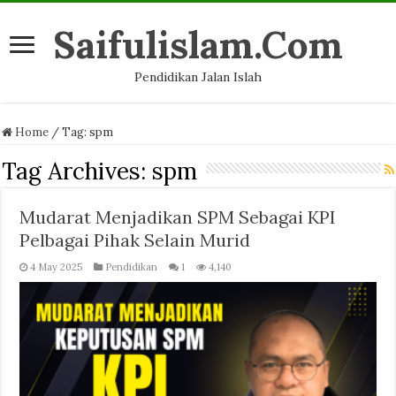
Saifulislam.Com
Pendidikan Jalan Islah
Home
/
Tag:
spm
Tag Archives:
spm
Mudarat Menjadikan SPM Sebagai KPI
Pelbagai Pihak Selain Murid
4 May 2025
Pendidikan
1
4,140