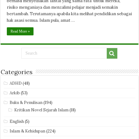
berhasil menyediakan ‘lantai yang sama rata’ untuk mereka,
risiko menganiaya dan menzalimi pelajar menjadi semakin
bertambah. Terutamanya apabila kita melihat pendidikan sebagai
hak asasi semua. Islam pula, amat …
Read More »
Categories
ADHD
(48)
Arkib
(53)
Buku & Penulisan
(194)
Kritikan Novel Sejarah Islam
(18)
English
(5)
Islam & Kehidupan
(224)