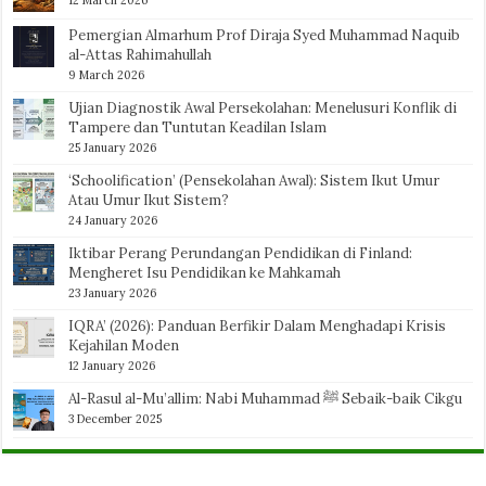
12 March 2026
Pemergian Almarhum Prof Diraja Syed Muhammad Naquib
al-Attas Rahimahullah
9 March 2026
Ujian Diagnostik Awal Persekolahan: Menelusuri Konflik di
Tampere dan Tuntutan Keadilan Islam
25 January 2026
‘Schoolification’ (Pensekolahan Awal): Sistem Ikut Umur
Atau Umur Ikut Sistem?
24 January 2026
Iktibar Perang Perundangan Pendidikan di Finland:
Mengheret Isu Pendidikan ke Mahkamah
23 January 2026
IQRA’ (2026): Panduan Berfikir Dalam Menghadapi Krisis
Kejahilan Moden
12 January 2026
Al-Rasul al-Mu’allim: Nabi Muhammad ﷺ Sebaik-baik Cikgu
3 December 2025